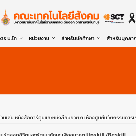
ูตร ป.โท
หน่วยงาน
สำหรับนักศึกษา
สำหรับบุคลา
อ่านเล่น หนังสือการ์ตูนและหนังสือนิยาย ณ ห้องศูนย์นวัตกรรมการเร
ู้ตลอดชีวิตและพัฒนาทักษะ เพื่ออนาคต 𝗨𝗽𝘀𝗸𝗶𝗹𝗹 /𝗥𝗲𝘀𝗸𝗶𝗹𝗹