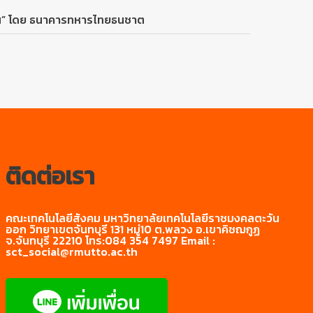
าวชน” โดย ธนาคารทหารไทยธนชาต
ติดต่อเรา
คณะเทคโนโลยีสังคม มหาวิทยาลัยเทคโนโลยีราชมงคลตะวัน
ออก วิทยาเขตจันทบุรี 131 หมู่10 ต.พลวง อ.เขาคิชฌกูฏ
จ.จันทบุรี 22210 โทร:084 354 7497 Email :
sct_social@rmutto.ac.th