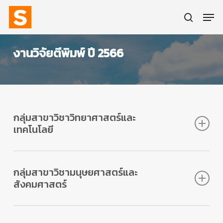
Skip
Men
to
main
search
content
งานวิจัยตีพิมพ์ ปี 2566
กลุ่มสาขาวิชาวิทยาศาสตร์และ
เทคโนโลยี
งานสร้างสรรค์ที่มีการเผยแพร่สู่สาธารณะในลักษณะใด
กลุ่มสาขาวิชามนุษยศาสตร์และ
ลักษณะหนึ่งหรือผ่านสื่ออิเล็กทรอนิกส์ online (ค่าน้ำ
หนัก 0.20)
สังคมศาสตร์
ลำดับ
ชื่องานวิจัย
ชื่อผู้
แหล่งตี
ไฟล์
วิจัย
พิมพ์/เผย
แพร่
งานสร้างสรรค์ที่มีการเผยแพร่สู่สาธารณะในลักษณะใดลักษ