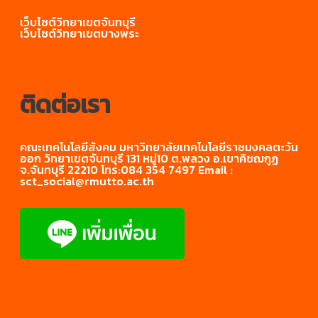
บัญชี
บุญช่วย(บุคคล
ทาง
และเทคโนโลยี
ภายนอก)
ศิลปศาสตร์
เพื่อการพัฒนา
เว็บไซต์วิทยาเขตจันทบุรี
ศักยภาพ สรร
2
กับคุณภาพ
ประยุกต์ ครั้ง
สังคมอย่างยั่งยืน”
ผศ.สาคร
เว็บไซต์วิทยาเขตบางพระ
ถนะ และ
การปฏิบัติ
ที่ 12
อาจารย์ปัทมา
ณ จังหวัด
บัวบาน
ความน่า
งาน
เกรัมย์
นครปฐม:วิทยาลัย
ว่าที่ร้อย
สนใจลงทุน
2
นวัตกรรมและ
ตรีหญิง
FDI ใน
“ความ
การจัดการ
นารินจง
ของ
ASEN โดย
ท้าทายและ
มหาวิทยาลัย
วงศ์อุต
สำนักงาน
เฉพาะกลุ่ม
โอกาสแห่ง
ติดต่อเรา
เทคโนโลยีราช
บัญชีใน
CLMV
การก้าวสู่
มงคล
จังหวัด
ความเป็น
รัตนโกสินทร์.
จันทบุรี
ดิจิทัลทาง
1678-1688.
ศิลปศาสตร์
คณะเทคโนโลยีสังคม มหาวิทยาลัยเทคโนโลยีราชมงคลตะวัน
และ
ออก วิทยาเขตจันทบุรี 131 หมู่10 ต.พลวง อ.เขาคิชฌกูฏ
สังคมศาสตร์.
จ.จันทบุรี 22210 โทร:084 354 7497 Email :
sct_social@rmutto.ac.th
งานสร้างสรรค์ที่ได้รับการเผยแพร่ในระดับสถาบัน (ค่าน้ำ
หนัก 0.40)
งานสร้างสรรค์ที่ได้รับการเผยแพร่ในระดับสถาบัน (ค่าน้ำห
0.40)
ลำดับ
ชื่องาน
ชื่อผู้วิจัย
แหล่งตีพิมพ์/
ไฟล์
วิจัย
เผยแพร่
ลำดับ
ชื่องานวิจัย
ชื่อผู้วิจัย
แหล่งตี
พิมพ์/เผย
Factors
Kanchana
the 18th
แพร่
relating to
Phalaphon
National and
operational
The 8th
efficiency
International
Apapan
Wachirathorn
GMSARN
of
Sripatum