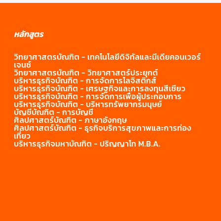
หนึ่งหรือผ่านสื่ออิเล็กทรอนิกส์ online (ค่าน้ำหนัก 0.20)
ความพึงพอใจ
ในการ
ของชุมชนที่มี
ประชุม
ลำดับ
ชื่องาน
ชื่อผู้วิจัย
แหล่งตีพิมพ์/
ไฟ
ต่อโครงการ
วิชาการเครือ
หลักสูตร
วิจัย
เผยแพร่
การพัฒนา
ข่าย
ชุมชนด้วย
วิศวกรรม
ผศ.จันทนี
การประชุม
ต้นแบบ
ไฟฟ้า ครั้งที่
วิทยาศาสตรบัณฑิต - เทคโนโลยีดิจิทัลและมีเดียคอนเวอร์
นราธิป วัน
กองสุข
การจำลอง
วิชาการการวิจัย
เจนซ์
เกษตรอินทรีย์
15. ณ
เทียร (บุคคล
ว่าที่ร้อย
สถานการณ์
ดำเนินงานแห่ง
วิทยาศาสตรบัณฑิต - วิทยาศาสตร์ประยุกต์
ตามแนว
โรงแรม
ภายนอก)
ตรีหญิง
เพื่อปรับปรุง
ชาติ ประจำปี
บริหารธุรกิจบัณฑิต - การจัดการโลจิสติกส์
ปรัชญา
ฟอร์จูนริเวอร์
นารินจง
บริหารธุรกิจบัณฑิต - เศรษฐกิจและการลงทุนสีเชียว
กระบวนการ
พ.ศ.2566 ณ ภาค
เศรษฐกิจพอ
วิว นครพนม
จุฑา พิชิต
1
วงศ์อุต
บริหารธุรกิจบัณฑิต - การจัดการเพื่อผู้ประกอบการ
1
ทำงานของ
วิชาวิศวกรรม
เพียงของ
จังหวัด
ลำเค็ญ (บุคคล
อาจารย์
บริหารธุรกิจบัณฑิต - บริหารทรัพยากร
มนุษย์
ระบบโรงคัด
อุตสาหการ คณะ
วิสาหกิจ
นครพนม,
ภายนอก)
อัญชณา
บัญชีบัณฑิต - การบัญชี
บรรจุมังคุด
วิศวกรรมศาสตร์
ชุมชนอำเภอ
759-762.
คุ้มญาติ
ศิลปศาสตร์บัณฑิต - ภาษาอังกฤษ
ส่งออก กรณี
มหาวิทยาลัย
แก่งหางแมว
ผศ.บุปผา
ศิลปศาสตร์บัณฑิต - ธุรกิจบริการสุขภาพและการท่อง
ผศ.ธนพงษ์
ศึกษา
เกษตรศาสตร์.
จังหวัด
เที่ยว
ภิภพ
ร่วมสุข
292-299.
จันทบุรีสู่การ
บริหารธุรกิจมหาบัณฑิต - ปริญญาโท M.B.A.
พัฒนาอย่าง
ยั่งยืนตาม
ในการประชุม
ความ
แนวคิดของ
สัมมนาวิชาการ
สัมพันธ์
BCG
ระดับชาติ ครั้งที่
ระหว่าง
5 ประจำปี 2566
จรรยา
(MDTE 2023)
ในการ
บรรณของผู้
หัวข้อ “การขับ
ประชุม
ประกอบ
เคลื่อนเศรษฐกิจ
วิชาการ
วิชาชีพ
ทิพรัตน์
ระดับชาติ