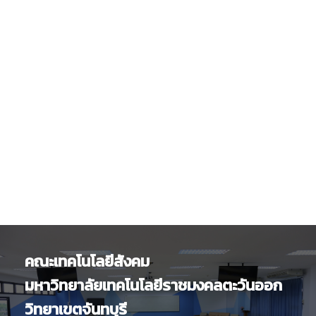
คณะเทคโนโลยีสังคม
มหาวิทยาลัยเทคโนโลยีราชมงคลตะวันออก
วิทยาเขตจันทบุรี