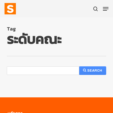
Skip
Men
to
main
search
content
Tag
ระดับคณะ
SEARCH